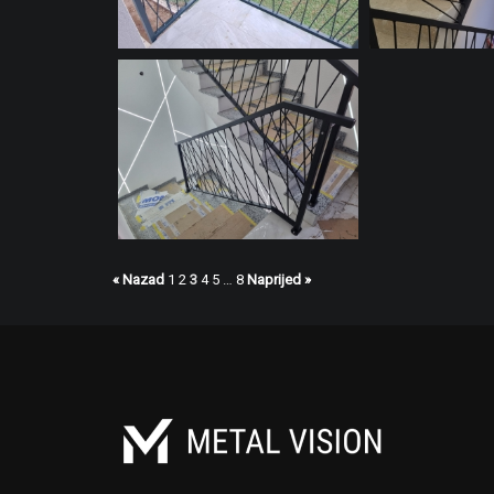
« Nazad
1
2
3
4
5
…
8
Naprijed »