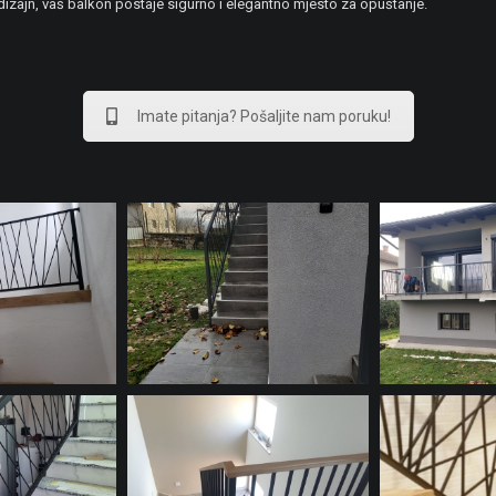
 dizajn, vaš balkon postaje sigurno i elegantno mjesto za opuštanje.
Imate pitanja? Pošaljite nam poruku!