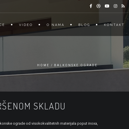
CE
VIDEO
O NAMA
BLOG
KONTAKT
HOME
BALKONSKE OGRADE
VRŠENOM SKLADU
konske ograde od visokokvalitetnih materijala poput inoxa,