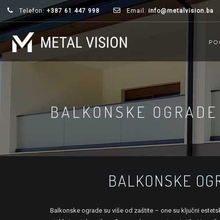
Telefon:
+387 61 447 998
Email:
info@metalvision.ba
PO
BALKONSKE OGRADE
BALKONSKE OGR
Balkonske ograde su više od zaštite – one su ključni estet