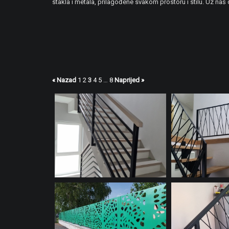
stakla i metala, prilagođene svakom prostoru i stilu. Uz naš
« Nazad
1
2
3
4
5
…
8
Naprijed »