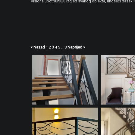
Visiona upotpunjuju izgled svakog objekta, unoseći dašak luk
« Nazad
1
2
3
4
5
…
8
Naprijed »