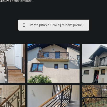
suza i sofisticiranosti.
Imate pitanja? Pošaljite nam poruku!