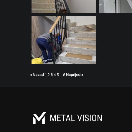
« Nazad
1
2
3
4
5
…
8
Naprijed »