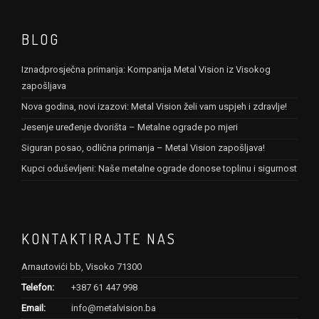
BLOG
Iznadprosječna primanja: Kompanija Metal Vision iz Visokog
zapošljava
Nova godina, novi izazovi: Metal Vision želi vam uspjeh i zdravlje!
Jesenje uređenje dvorišta – Metalne ograde po mjeri
Siguran posao, odlična primanja – Metal Vision zapošljava!
Kupci oduševljeni: Naše metalne ograde donose toplinu i sigurnost
KONTAKTIRAJTE NAS
Arnautovići bb, Visoko 71300
Telefon:
+387 61 447 998
Email:
info@metalvision.ba