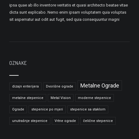
ipsa quae ab illo inventore veritatis et quasi architecto beatae vitae
dicta sunt explicabo. Nemo enim ipsam voluptatem quia voluptas
sit aspernatur aut odit aut fugit, sed quia consequuntur magni
OZNAKE
Metalne Ograde
dizajn enterijera
Dvorišne ograde
metalne stepenice
Metal Vision
moderne stepenice
Ograde
stepenice po mjeri
stepenice sa staklom
unutrašnje stepenice
Vrtne ograde
čelične stepenice